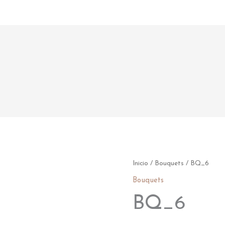
BQ_6
Inicio
/
Bouquets
/ BQ_6
cantidad
Bouquets
BQ_6