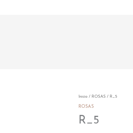
R_5
Inicio
/
ROSAS
/ R_5
cantidad
ROSAS
R_5